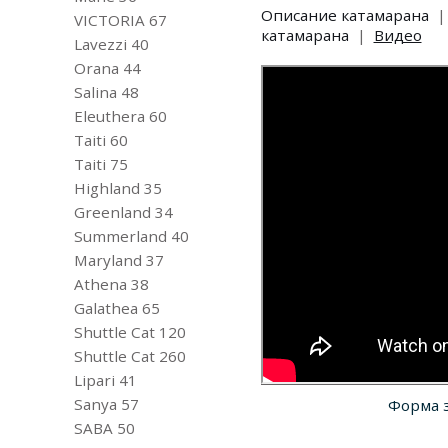
Описание катамарана
|
VICTORIA 67
катамарана
|
Видео
Lavezzi 40
Orana 44
Salina 48
Eleuthera 60
Taiti 60
Taiti 75
Highland 35
Greenland 34
Summerland 40
Maryland 37
Athena 38
Galathea 65
Shuttle Cat 120
Shuttle Cat 260
Lipari 41
Sanya 57
Форма 
SABA 50